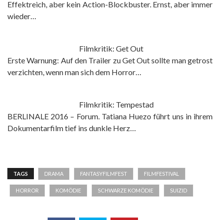
Effektreich, aber kein Action-Blockbuster. Ernst, aber immer
wieder…
Filmkritik: Get Out
Erste Warnung: Auf den Trailer zu Get Out sollte man getrost
verzichten, wenn man sich dem Horror…
Filmkritik: Tempestad
BERLINALE 2016 – Forum. Tatiana Huezo führt uns in ihrem
Dokumentarfilm tief ins dunkle Herz…
TAGS
DRAMA
FANTASYFILMFEST
FILMFESTIVAL
HORROR
KOMÖDIE
SCHWARZE KOMÖDIE
SUIZID