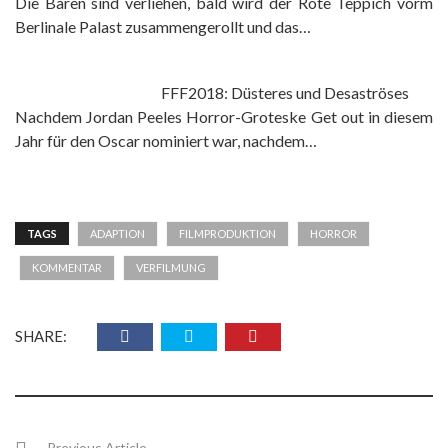
Die Bären sind verliehen, bald wird der Rote Teppich vorm
Berlinale Palast zusammengerollt und das…
FFF2018: Düsteres und Desaströses
Nachdem Jordan Peeles Horror-Groteske Get out in diesem
Jahr für den Oscar nominiert war, nachdem…
TAGS
ADAPTION
FILMPRODUKTION
HORROR
KOMMENTAR
VERFILMUNG
SHARE:
Previous Article