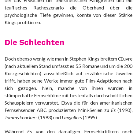
der das Erwachen der telekinetischen Fähigkeiten und ein
teuflisches Racheszenario die Oberhand über die
psychologische Tiefe gewinnen, konnte von dieser Stärke
Kings profitieren.
Die Schlechten
Doch ebenso wenig wie man in Stephen Kings breitem Œuvre
(nach aktuellem Stand umfasst es 55 Romane und um die 200
Kurzgeschichten) ausschließlich auf erzählerische Juwelen
trifft, haben seine Werke immer gute Film-Adaptionen nach
sich gezogen. Nein, manche von ihnen wurden in
stümperhafte Fernsehfilme mit bestenfalls durchschnittlichen
Schauspielern verwurstet. Etwa die für den amerikanischen
Fernsehsender ABC produzierten Mini-Serien zu
Es
(1990),
Tommyknockers
(1993) und
Langoliers
(1995).
Während
Es
von den damaligen Fernsehkritikern noch