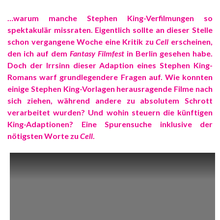
…warum manche Stephen King-Verfilmungen so
spektakulär missraten. Eigentlich sollte an dieser Stelle
schon vergangene Woche eine Kritik zu
Cell
erscheinen,
den ich auf dem
Fantasy Filmfest
in Berlin gesehen habe.
Doch der Irrsinn dieser Adaption eines Stephen King-
Romans warf grundlegendere Fragen auf. Wie konnten
einige Stephen King-Vorlagen herausragende Filme nach
sich ziehen, während andere zu absolutem Schrott
verarbeitet wurden? Und wohin steuern die künftigen
King-Adaptionen? Eine Spurensuche inklusive der
nötigsten Worte zu
Cell
.