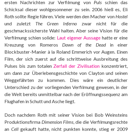
ersten Nachrichten zur Verfilmung von
Puls
schien das
Schicksal dieser wohlgesonnener zu sein. 2006 hieß es, Eli
Roth sollte Regie führen. Viele werden den Macher von
Hostel
und zuletzt
The Green Inferno
zwar nicht für die
geschmackssicherste Wahl halten. Aber seine Vision für die
Verfilmung schien solide:
Laut eigener Aussage
hatte er eine
Kreuzung von Romeros
Dawn of the Dead
in einer
Blockbuster-Manier à la Roland Emmerich vor Augen. Einen
Film, der sich zuerst auf die schrittweise Ausbreitung des
Pulses bis zum totalen
Zerfall der Zivilisation
konzentriert,
um dann zur Überlebensgeschichte von Clayton und seinen
Weggefährten zu kommen. Dies wäre ein deutlicher
Unterschied zu der vorliegenden Verfilmung gewesen, in der
die Welt bereits unmittelbar nach der Eröffnungssequenz am
Flughafen in Schutt und Asche liegt.
Doch nachdem Roth mit seiner Vision bei Bob Weinsteins
Produktionsfirma
Dimension Films
, die die Verfilmungsrechte
an
Cell
gekauft hatte, nicht punkten konnte, stieg er 2009