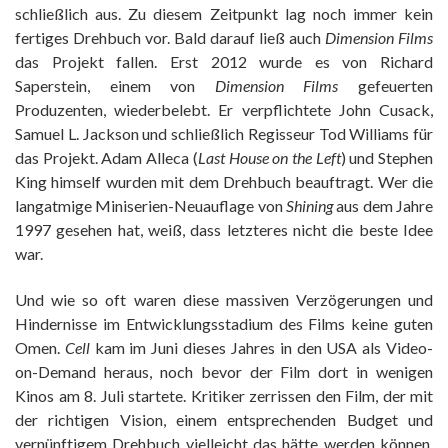
schließlich aus. Zu diesem Zeitpunkt lag noch immer kein
fertiges Drehbuch vor. Bald darauf ließ auch
Dimension Films
das Projekt fallen. Erst 2012 wurde es von Richard
Saperstein, einem von
Dimension Films
gefeuerten
Produzenten, wiederbelebt. Er verpflichtete John Cusack,
Samuel L. Jackson und schließlich Regisseur Tod Williams für
das Projekt. Adam Alleca (
Last House on the Left
) und Stephen
King himself wurden mit dem Drehbuch beauftragt. Wer die
langatmige Miniserien-Neuauflage von
Shining
aus dem Jahre
1997 gesehen hat, weiß, dass letzteres nicht die beste Idee
war.
Und wie so oft waren diese massiven Verzögerungen und
Hindernisse im Entwicklungsstadium des Films keine guten
Omen.
Cell
kam im Juni dieses Jahres in den USA als Video-
on-Demand heraus, noch bevor der Film dort in wenigen
Kinos am 8. Juli startete. Kritiker zerrissen den Film, der mit
der richtigen Vision, einem entsprechenden Budget und
vernünftigem Drehbuch vielleicht das hätte werden können,