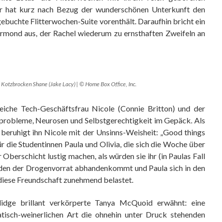
ser hat kurz nach Bezug der wunderschönen Unterkunft den
gebuchte Flitterwochen-Suite vorenthält. Daraufhin bricht ein
Armond aus, der Rachel wiederum zu ernsthaften Zweifeln an
d Kotzbrocken Shane (Jake Lacy) | © Home Box Office, Inc.
reiche Tech-Geschäftsfrau Nicole (Connie Britton) und der
robleme, Neurosen und Selbstgerechtigkeit im Gepäck. Als
beruhigt ihn Nicole mit der Unsinns-Weisheit: „Good things
r die Studentinnen Paula und Olivia, die sich die Woche über
Oberschicht lustig machen, als würden sie ihr (in Paulas Fall
eiden der Drogenvorrat abhandenkommt und Paula sich in den
 diese Freundschaft zunehmend belastet.
lidge brillant verkörperte Tanya McQuoid erwähnt: eine
atisch-weinerlichen Art die ohnehin unter Druck stehenden