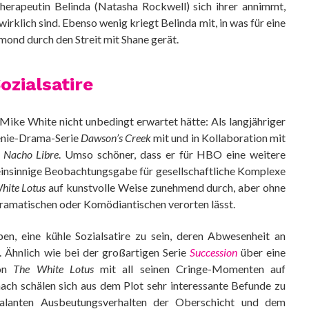
herapeutin Belinda (Natasha Rockwell) sich ihrer annimmt,
irklich sind. Ebenso wenig kriegt Belinda mit, in was für eine
rmond durch den Streit mit Shane gerät.
zialsatire
Mike White nicht unbedingt erwartet hätte: Als langjähriger
enie-Drama-Serie
Dawson’s Creek
mit und in Kollaboration mit
d
Nacho Libre
. Umso schöner, dass er für HBO eine weitere
feinsinnige Beobachtungsgabe für gesellschaftliche Komplexe
hite Lotus
auf kunstvolle Weise zunehmend durch, aber ohne
Dramatischen oder Komödiantischen verorten lässt.
en, eine kühle Sozialsatire zu sein, deren Abwesenheit an
 Ähnlich wie bei der großartigen Serie
Succession
über eine
von
The White Lotus
mit all seinen Cringe-Momenten auf
ch schälen sich aus dem Plot sehr interessante Befunde zu
alanten Ausbeutungsverhalten der Oberschicht und dem