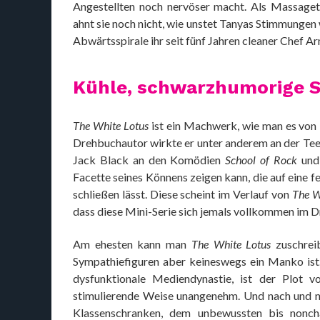
Angestellten noch nervöser macht. Als Massaget
ahnt sie noch nicht, wie unstet Tanyas Stimmungen w
Abwärtsspirale ihr seit fünf Jahren cleaner Chef A
Kühle, schwarzhumorige So
The White Lotus
ist ein Machwerk, wie man es von 
Drehbuchautor wirkte er unter anderem an der Te
Jack Black an den Komödien
School of Rock
un
Facette seines Könnens zeigen kann, die auf eine 
schließen lässt. Diese scheint im Verlauf von
The W
dass diese Mini-Serie sich jemals vollkommen im 
Am ehesten kann man
The White Lotus
zuschreib
Sympathiefiguren aber keineswegs ein Manko ist.
dysfunktionale Mediendynastie, ist der Plot 
stimulierende Weise unangenehm. Und nach und na
Klassenschranken, dem unbewussten bis nonch