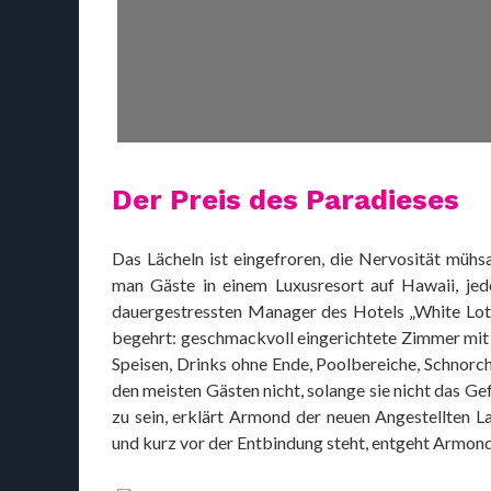
Der Preis des Paradieses
Das Lächeln ist eingefroren, die Nervosität mühs
man Gäste in einem Luxusresort auf Hawaii, je
dauergestressten Manager des Hotels „White Lotus
begehrt: geschmackvoll eingerichtete Zimmer mit
Speisen, Drinks ohne Ende, Poolbereiche, Schnorch
den meisten Gästen nicht, solange sie nicht das Ge
zu sein, erklärt Armond der neuen Angestellten L
und kurz vor der Entbindung steht, entgeht Armond