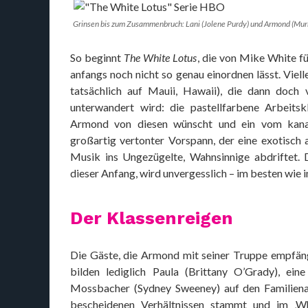
Grinsen bis zum Zusammenbruch: Lani (Jolene Purdy) und Armond (Murra
So beginnt
The White Lotus
, die von Mike White f
anfangs noch nicht so genau einordnen lässt. Viel
tatsächlich auf Mauii, Hawaii), die dann doch 
unterwandert wird: die pastellfarbene Arbeitskl
Armond von diesen wünscht und ein vom kanad
großartig vertonter Vorspann, der eine exotisc
Musik ins Ungezügelte, Wahnsinnige abdriftet. 
dieser Anfang, wird unvergesslich – im besten wie 
Der Klassenreigen
Die Gäste, die Armond mit seiner Truppe empfäng
bilden lediglich Paula (Brittany O’Grady), ein
Mossbacher (Sydney Sweeney) auf den Familienau
bescheidenen Verhältnissen stammt und im ‚Wh