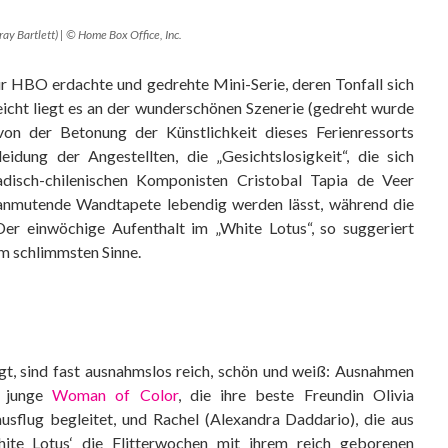
y Bartlett) | © Home Box Office, Inc.
ür HBO erdachte und gedrehte Mini-Serie, deren Tonfall sich
leicht liegt es an der wunderschönen Szenerie (gedreht wurde
von der Betonung der Künstlichkeit dieses Ferienressorts
eidung der Angestellten, die „Gesichtslosigkeit“, die sich
isch-chilenischen Komponisten Cristobal Tapia de Veer
h anmutende Wandtapete lebendig werden lässt, während die
Der einwöchige Aufenthalt im „White Lotus“, so suggeriert
im schlimmsten Sinne.
t, sind fast ausnahmslos reich, schön und weiß: Ausnahmen
e junge
Woman of Color
, die ihre beste Freundin Olivia
sflug begleitet, und Rachel (Alexandra Daddario), die aus
ite Lotus‘ die Flitterwochen mit ihrem reich geborenen