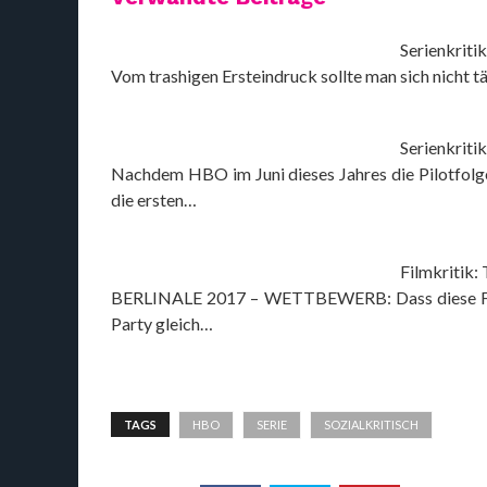
Serienkriti
Vom trashigen Ersteindruck sollte man sich nicht tä
Serienkritik
Nachdem HBO im Juni dieses Jahres die Pilotfolge
die ersten…
Filmkritik:
BERLINALE 2017 – WETTBEWERB: Dass diese Feie
Party gleich…
TAGS
HBO
SERIE
SOZIALKRITISCH