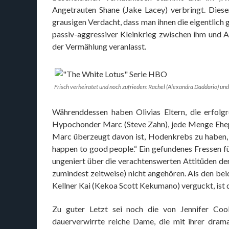
Angetrauten Shane (Jake Lacey) verbringt. Die
grausigen Verdacht, dass man ihnen die eigentlich 
passiv-aggressiver Kleinkrieg zwischen ihm und 
der Vermählung veranlasst.
Frisch verheiratet und noch zufrieden: Rachel (Alexandra Daddario) un
Währenddessen haben Olivias Eltern, die erfolg
Hypochonder Marc (Steve Zahn), jede Menge Ehep
Marc überzeugt davon ist, Hodenkrebs zu haben, 
happen to good people.“ Ein gefundenes Fressen fü
ungeniert über die verachtenswerten Attitüden der 
zumindest zeitweise) nicht angehören. Als den b
Kellner Kai (Kekoa Scott Kekumano) verguckt, ist
Zu guter Letzt sei noch die von Jennifer Coo
dauerverwirrte reiche Dame, die mit ihrer dram