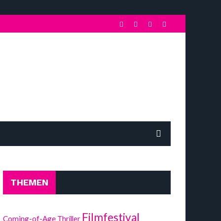
THEMEN
Filmfestival
Coming-of-Age
Thriller