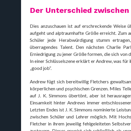
Der Unterschied zwischen
Dies anzuschauen ist auf erschreckende Weise üb
aufgeht und alptraumhafte Größe erreicht. Zum and
Schüler jede Herabwürdigung stumm ertragen,
überragendes Talent. Den nächsten Charlie Par
Erniedrigung zu jener Größe formen, die sich von 
In einer Schlüsselszene erklärt er Andrew, was für
„good job“.
Andrew fügt sich bereitwillig Fletchers gewaltsa
körperlichen und psychischen Grenzen. Miles Telle
auf J. K. Simmons übertönt, aber ist herausrag
Einsamkeit hinter Andrews immer entschlossener 
Letzten Endes ist J. K. Simmons nominierte Leist
zwischen Schüler und Lehrer möglich. Mit Hoch
Fletcher in ihrem jeweilig fehlgeleiteten Selbstve
zusteuern. Dieses erweist sich schließlich als 