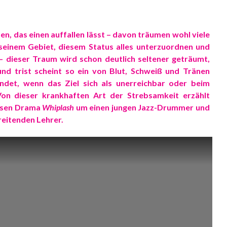
tzen, das einen auffallen lässt – davon träumen wohl viele
 seinem Gebiet, diesem Status alles unterzuordnen und
 – dieser Traum wird schon deutlich seltener geträumt,
und trist scheint so ein von Blut, Schweiß und Tränen
endet, wenn das Ziel sich als unerreichbar oder beim
Von dieser krankhaften Art der Strebsamkeit erzählt
iosen Drama
Whiplash
um einen jungen Jazz-Drummer und
eitenden Lehrer.