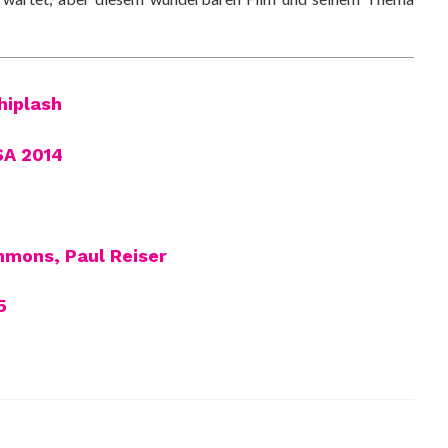
iplash
A 2014
immons, Paul Reiser
5