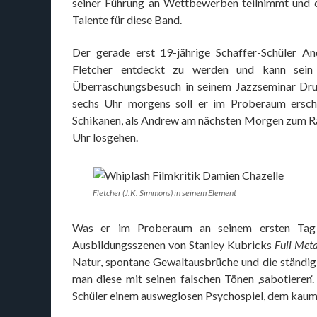
seiner Führung an Wettbewerben teilnimmt und di
Talente für diese Band.
Der gerade erst 19-jährige Schaffer-Schüler A
Fletcher entdeckt zu werden und kann sei
Überraschungsbesuch in seinem Jazzseminar Dru
sechs Uhr morgens soll er im Proberaum ersche
Schikanen, als Andrew am nächsten Morgen zum Rau
Uhr losgehen.
Fletcher (J.K. Simmons) in seinem Element
Was er im Proberaum an seinem ersten Tag 
Ausbildungsszenen von Stanley Kubricks
Full Meta
Natur, spontane Gewaltausbrüche und die ständig i
man diese mit seinen falschen Tönen ‚sabotieren‘.
Schüler einem ausweglosen Psychospiel, dem kaum 