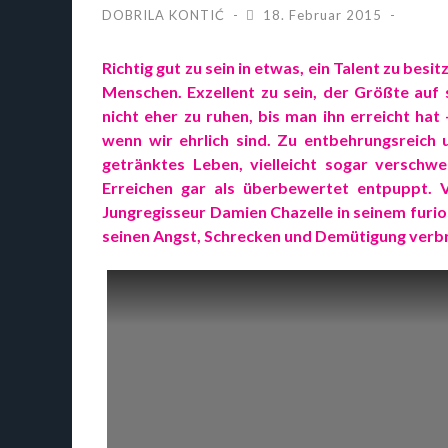
DOBRILA KONTIĆ
18. Februar 2015
Richtig gut zu sein in etwas, ein Talent zu besi
Menschen. Exzellent zu sein, der Größte auf
nicht eher zu ruhen, bis man ihn erreicht hat
wenn wir ehrlich sind. Zu entbehrungsreich 
getränktes Leben, vielleicht sogar verschw
Erreichen gar als überbewertet entpuppt. 
Jungregisseur Damien Chazelle
in seinem fur
seinen Angst, Schrecken und Demütigung verbr