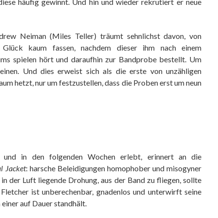
ese häufig gewinnt. Und hin und wieder rekrutiert er neue
ndrew Neiman (Miles Teller) träumt sehnlichst davon, von
n Glück kaum fassen, nachdem dieser ihm nach einem
ms spielen hört und daraufhin zur Bandprobe bestellt. Um
inen. Und dies erweist sich als die erste von unzähligen
m hetzt, nur um festzustellen, dass die Proben erst um neun
und in den folgenden Wochen erlebt, erinnert an die
l Jacket
: harsche Beleidigungen homophober und misogyner
n der Luft liegende Drohung, aus der Band zu fliegen, sollte
 Fletcher ist unberechenbar, gnadenlos und unterwirft seine
einer auf Dauer standhält.