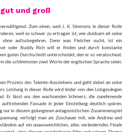
 gut und groß
erwältigend. Zum einen, weil J. K. Simmons in dieser Rolle
eren, weil es schwer zu ertragen ist, wie duldsam all seine
 ohne aufzubegehren. Denn was Fletcher sucht, ist ein
ker oder Buddy Rich will er finden und durch konstante
dem guten Durchschnitt unterscheidet, den er so verabscheut.
 ihn die schlimmsten zwei Worte der englischen Sprache seien:
men Prozess des Talente-Aussiebens und geht dabei an seine
rs Leistung in dieser Rolle wird leider von den Lobgesängen
end. Er lässt uns den wachsenden Schmerz, die zunehmende
auftretenden Fassade in jeder Einstellung deutlich spüren.
ung nur in diesem gelungenen antagonistischen Zusammenspiel
spannung verfolgt man als Zuschauer mit, wie Andrew und
rständnis auf ein unausweichliches, alles veränderndes Finale
unerwartet, aber diesem wunderbaren Film und seinem Thema