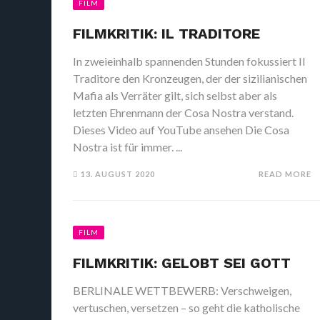
FILM
FILMKRITIK: IL TRADITORE
In zweieinhalb spannenden Stunden fokussiert Il
Traditore den Kronzeugen, der der sizilianischen
Mafia als Verräter gilt, sich selbst aber als
letzten Ehrenmann der Cosa Nostra verstand.
Dieses Video auf YouTube ansehen Die Cosa
Nostra ist für immer. ...
13. AUGUST 2020
READ MORE
FILM
FILMKRITIK: GELOBT SEI GOTT
BERLINALE WETTBEWERB: Verschweigen,
vertuschen, versetzen – so geht die katholische