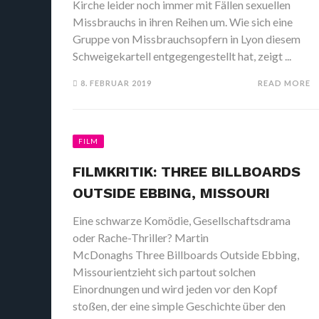
Kirche leider noch immer mit Fällen sexuellen
Missbrauchs in ihren Reihen um. Wie sich eine
Gruppe von Missbrauchsopfern in Lyon diesem
Schweigekartell entgegengestellt hat, zeigt ...
8. FEBRUAR 2019
READ MORE
FILM
FILMKRITIK: THREE BILLBOARDS
OUTSIDE EBBING, MISSOURI
Eine schwarze Komödie, Gesellschaftsdrama
oder Rache-Thriller? Martin
McDonaghs Three Billboards Outside Ebbing,
Missourientzieht sich partout solchen
Einordnungen und wird jeden vor den Kopf
stoßen, der eine simple Geschichte über den