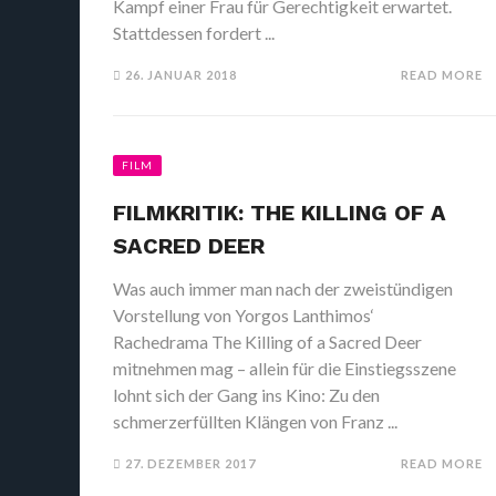
Kampf einer Frau für Gerechtigkeit erwartet.
Stattdessen fordert ...
26. JANUAR 2018
READ MORE
FILM
FILMKRITIK: THE KILLING OF A
SACRED DEER
Was auch immer man nach der zweistündigen
Vorstellung von Yorgos Lanthimos‘
Rachedrama The Killing of a Sacred Deer
mitnehmen mag – allein für die Einstiegsszene
lohnt sich der Gang ins Kino: Zu den
schmerzerfüllten Klängen von Franz ...
27. DEZEMBER 2017
READ MORE