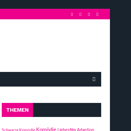
THEMEN
Komödie
Liebesfilm
Adaption
Schwarze Komödie